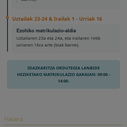
Uztailak 23-24 & Irailak 1 - Urriak 16
Ezohiko matrikulazio-aldia
Uztailaren 23a eta 24a, eta irailaren 1etik
urriaren 16ra arte (biak barne).
IDAZKARITZA ORDUTEGIA LANBIDE
HEZIKETAKO MATRIKULAZIO GARAIAN: 09:00 -
14:00.
Hasiera