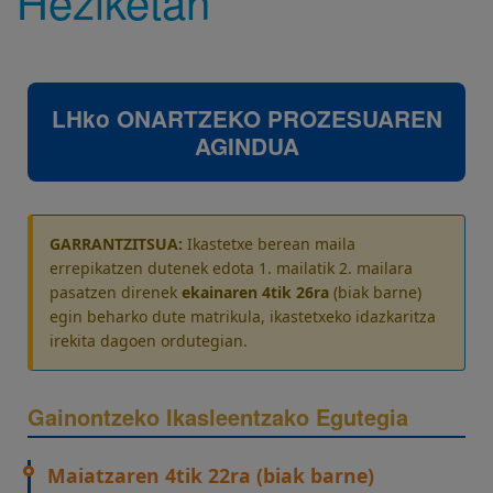
Heziketan
LHko ONARTZEKO PROZESUAREN
AGINDUA
GARRANTZITSUA:
Ikastetxe berean maila
errepikatzen dutenek edota 1. mailatik 2. mailara
pasatzen direnek
ekainaren 4tik 26ra
(biak barne)
egin beharko dute matrikula, ikastetxeko idazkaritza
irekita dagoen ordutegian.
Gainontzeko Ikasleentzako Egutegia
Maiatzaren 4tik 22ra (biak barne)