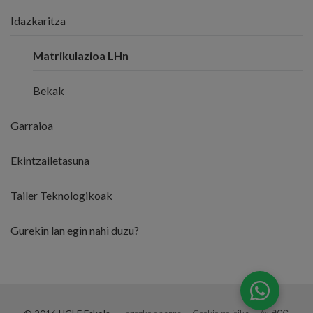
Idazkaritza
Matrikulazioa LHn
Bekak
Garraioa
Ekintzailetasuna
Tailer Teknologikoak
Gurekin lan egin nahi duzu?