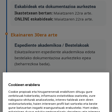
Eskabideak eta dokumentazioa aurkeztea
Ikastetxean bertan:
Maiatzaren 22ra arte.
ONLINE eskabideak:
Maiatzaren 22ra arte.
Ekainaren 30era arte
Espediente akademikoa / Bestelakoak
Eskatzailearen espediente akademikoa edota
bestelako dokumentazioa aurkezteko epea
(beharrezkoa bada).
Uztailaren 6a
Cookieen erabilera
Behin-behineko zerrendak
Cookie propioak eta hirugarrenenak erabiltzen ditugu gure
zerbitzuak hobetzeko, informazio estatistikoa osatzeko, zure
Zerrendak argitaratzea.
nabigazio-ohiturak analizatzeko, interes-taldeak zein diren
ondorioztatzeko, haien interesen profil bat sortzeko eta beste
gune batzuetan iragarki esanguratsuak erakusteko. Horri esker,
eskaintzen dugun edukia pertsonalizatu dezakegu eta interesa