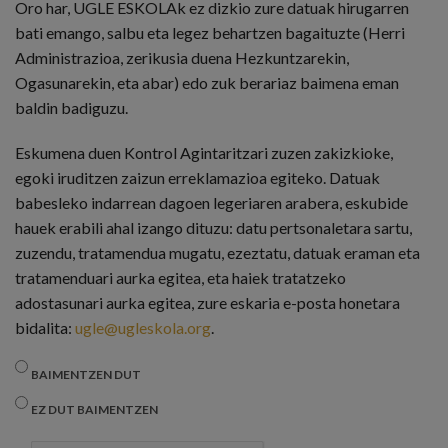
Oro har, UGLE ESKOLAk ez dizkio zure datuak hirugarren
bati emango, salbu eta legez behartzen bagaituzte (Herri
Administrazioa, zerikusia duena Hezkuntzarekin,
Ogasunarekin, eta abar) edo zuk berariaz baimena eman
baldin badiguzu.
Eskumena duen Kontrol Agintaritzari zuzen zakizkioke,
egoki iruditzen zaizun erreklamazioa egiteko. Datuak
babesleko indarrean dagoen legeriaren arabera, eskubide
hauek erabili ahal izango dituzu: datu pertsonaletara sartu,
zuzendu, tratamendua mugatu, ezeztatu, datuak eraman eta
tratamenduari aurka egitea, eta haiek tratatzeko
adostasunari aurka egitea, zure eskaria e-posta honetara
bidalita:
ugle@ugleskola.org
.
AVISO LEGAL
*
BAIMENTZEN DUT
EZ DUT BAIMENTZEN