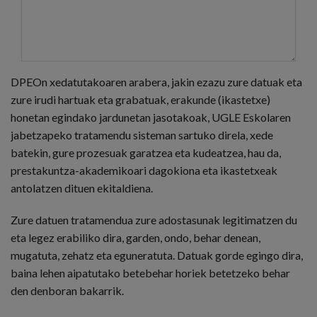
DPEOn xedatutakoaren arabera, jakin ezazu zure datuak eta
zure irudi hartuak eta grabatuak, erakunde (ikastetxe)
honetan egindako jardunetan jasotakoak, UGLE Eskolaren
jabetzapeko tratamendu sisteman sartuko direla, xede
batekin, gure prozesuak garatzea eta kudeatzea, hau da,
prestakuntza-akademikoari dagokiona eta ikastetxeak
antolatzen dituen ekitaldiena.
Zure datuen tratamendua zure adostasunak legitimatzen du
eta legez erabiliko dira, garden, ondo, behar denean,
mugatuta, zehatz eta eguneratuta. Datuak gorde egingo dira,
baina lehen aipatutako betebehar horiek betetzeko behar
den denboran bakarrik.