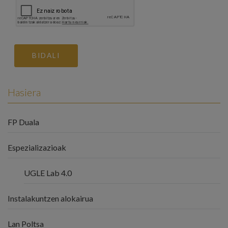
BIDALI
Hasiera
FP Duala
Espezializazioak
UGLE Lab 4.0
Instalakuntzen alokairua
Lan Poltsa