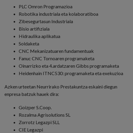
PLC Omron Programazioa
Robotika industriala eta kolaboratiboa
Zibesegurtasun Industriala
Bisio artifiziala
Hidraulika aplikatua
Soldaketa
CNC Mekanizatuaren fundamentuak
Fanuc CNC Tornoaren programaketa
Oinarrizko eta 4.ardatzaren Gibbs programaketa
Heidenhain ITNC530: programaketa eta exekuzioa
Azken urteetan Neurrirako Prestakuntza eskaini diegun
enpresa batzuk hauek dira:
Goizper S.Coop.
Rozalma Agrisolutions SL
Zorrotz Legazpi SLL
CIE Legazpi