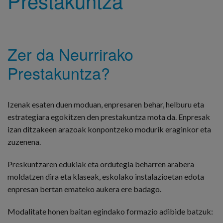
Prestakuntza
Zer da Neurrirako
Prestakuntza?
Izenak esaten duen moduan, enpresaren behar, helburu eta
estrategiara egokitzen den prestakuntza mota da. Enpresak
izan ditzakeen arazoak konpontzeko modurik eraginkor eta
zuzenena.
Preskuntzaren edukiak eta ordutegia beharren arabera
moldatzen dira eta klaseak, eskolako instalazioetan edota
enpresan bertan emateko aukera ere badago.
Modalitate honen baitan egindako formazio adibide batzuk: