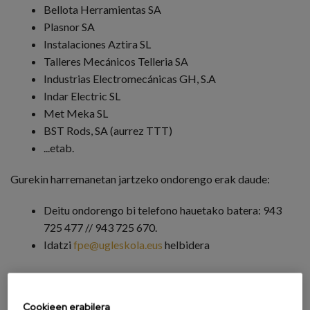
Bellota Herramientas SA
Plasnor SA
Instalaciones Aztira SL
Talleres Mecánicos Telleria SA
Industrias Electromecánicas GH, S.A
Indar Electric SL
Met Meka SL
BST Rods, SA (aurrez TTT)
...etab.
Gurekin harremanetan jartzeko ondorengo erak daude:
Deitu ondorengo bi telefono hauetako batera: 943
725 477 // 943 725 670.
Idatzi
fpe@ugleskola.eus
helbidera
ENPRESAREN IZENA
*
Cookieen erabilera