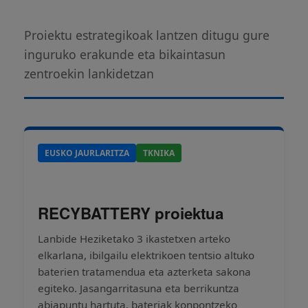
Proiektu estrategikoak lantzen ditugu gure
inguruko erakunde eta bikaintasun
zentroekin lankidetzan
EUSKO JAURLARITZA
TKNIKA
RECYBATTERY proiektua
Lanbide Heziketako 3 ikastetxen arteko
elkarlana, ibilgailu elektrikoen tentsio altuko
baterien tratamendua eta azterketa sakona
egiteko. Jasangarritasuna eta berrikuntza
abiapuntu hartuta, bateriak konpontzeko