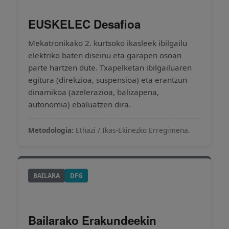
EUSKELEC Desafioa
Mekatronikako 2. kurtsoko ikasleek ibilgailu
elektriko baten diseinu eta garapen osoan
parte hartzen dute. Txapelketan ibilgailuaren
egitura (direkzioa, suspensioa) eta erantzun
dinamikoa (azelerazioa, balizapena,
autonomia) ebaluatzen dira.
Metodologia:
Ethazi / Ikas-Ekinezko Erregimena.
BAILARA
DFG
Bailarako Erakundeekin