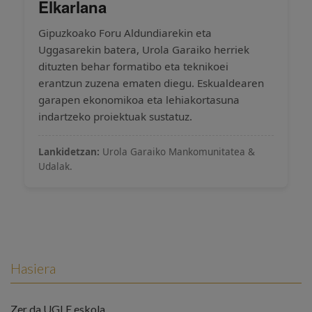
Elkarlana
Gipuzkoako Foru Aldundiarekin eta
Uggasarekin batera, Urola Garaiko herriek
dituzten behar formatibo eta teknikoei
erantzun zuzena ematen diegu. Eskualdearen
garapen ekonomikoa eta lehiakortasuna
indartzeko proiektuak sustatuz.
Lankidetzan:
Urola Garaiko Mankomunitatea &
Udalak.
Hasiera
Zer da UGLE eskola