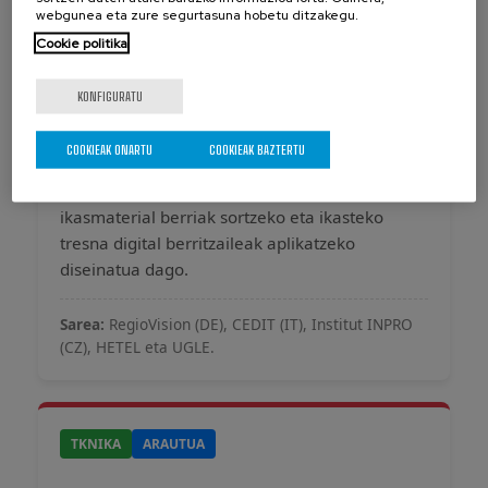
webgunea eta zure segurtasuna hobetu ditzakegu.
HETEL
NAZIOARTEKOA
Cookie politika
KONFIGURATU
DigiSchool Proiektua
COOKIEAK ONARTU
COOKIEAK BAZTERTU
Irakaskuntzarako gaitasun digitalak garatzea
helburu duen Europako lankidetza. On-line
ikasmaterial berriak sortzeko eta ikasteko
tresna digital berritzaileak aplikatzeko
diseinatua dago.
Sarea:
RegioVision (DE), CEDIT (IT), Institut INPRO
(CZ), HETEL eta UGLE.
TKNIKA
ARAUTUA