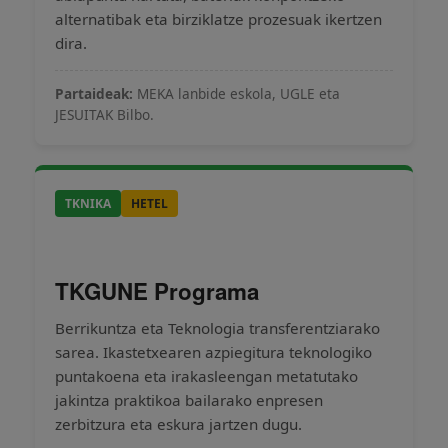
alternatibak eta birziklatze prozesuak ikertzen
dira.
Partaideak:
MEKA lanbide eskola, UGLE eta
JESUITAK Bilbo.
TKNIKA
HETEL
TKGUNE Programa
Berrikuntza eta Teknologia transferentziarako
sarea. Ikastetxearen azpiegitura teknologiko
puntakoena eta irakasleengan metatutako
jakintza praktikoa bailarako enpresen
zerbitzura eta eskura jartzen dugu.