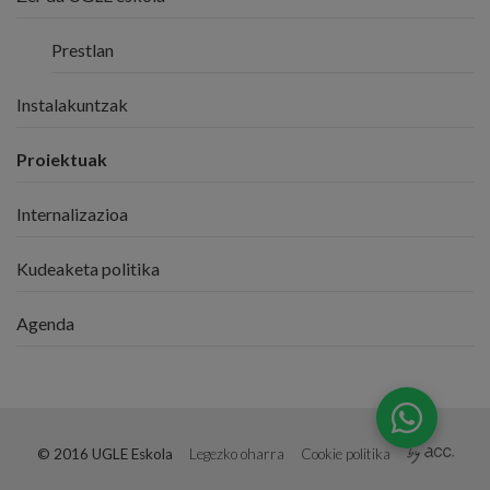
Prestlan
Instalakuntzak
Proiektuak
Internalizazioa
Kudeaketa politika
Agenda
© 2016 UGLE Eskola
Legezko oharra
Cookie politika