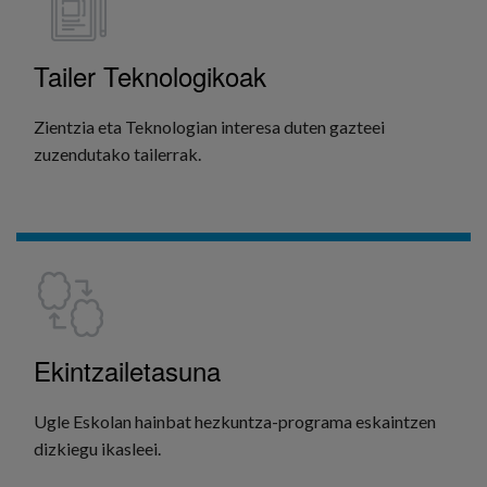
Tailer Teknologikoak
Zientzia eta Teknologian interesa duten gazteei
zuzendutako tailerrak.
GEHIAGO IKUSI
Ekintzailetasuna
Ugle Eskolan hainbat hezkuntza-programa eskaintzen
dizkiegu ikasleei.