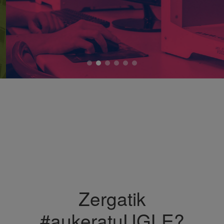
prev
next
Zergatik
#aukeratuUGLE?