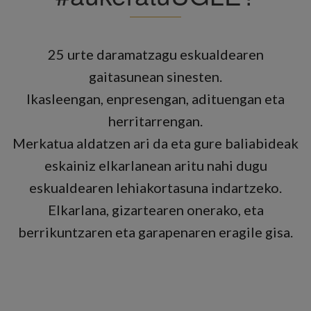
25 urte daramatzagu eskualdearen
gaitasunean sinesten.
Ikasleengan, enpresengan, adituengan eta
herritarrengan.
Merkatua aldatzen ari da eta gure baliabideak
eskainiz elkarlanean aritu nahi dugu
eskualdearen lehiakortasuna indartzeko.
Elkarlana, gizartearen onerako, eta
berrikuntzaren eta garapenaren eragile gisa.