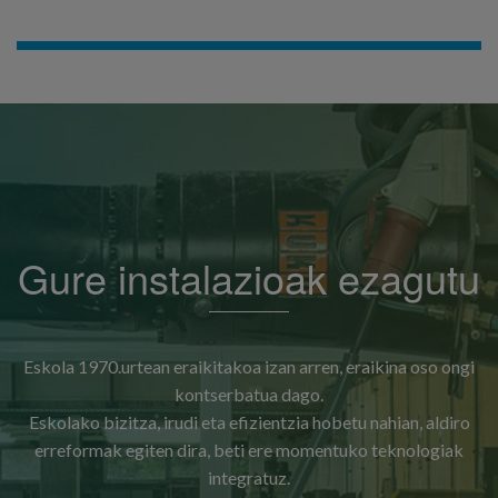
GEHIAGO IKUSI
Gure instalazioak ezagutu
Eskola 1970.urtean eraikitakoa izan arren, eraikina oso ongi
kontserbatua dago.
Eskolako bizitza, irudi eta efizientzia hobetu nahian, aldiro
erreformak egiten dira, beti ere momentuko teknologiak
integratuz.