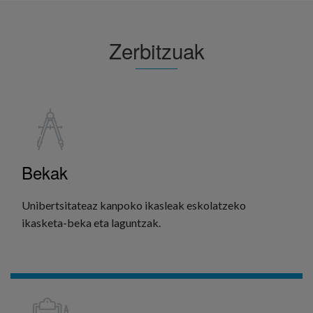
Zerbitzuak
Bekak
Unibertsitateaz kanpoko ikasleak eskolatzeko
ikasketa-beka eta laguntzak.
GEHIAGO IKUSI