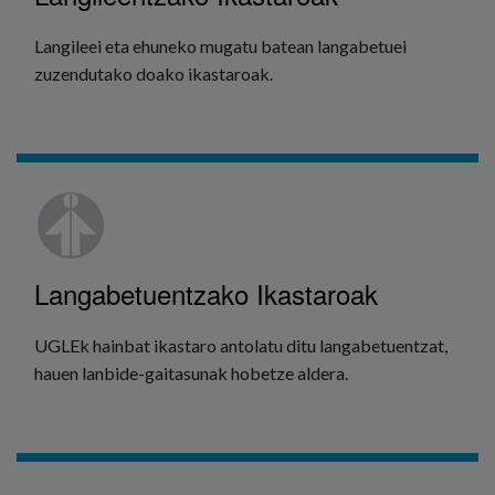
Langileei eta ehuneko mugatu batean langabetuei
zuzendutako doako ikastaroak.
GEHIAGO IKUSI
Langabetuentzako Ikastaroak
UGLEk hainbat ikastaro antolatu ditu langabetuentzat,
hauen lanbide-gaitasunak hobetze aldera.
GEHIAGO IKUSI