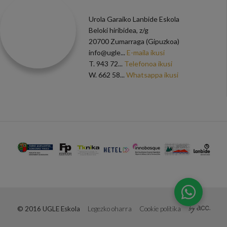
Urola Garaiko Lanbide Eskola
Beloki hiribidea, z/g
20700 Zumarraga (Gipuzkoa)
info@ugle...
E-maila ikusi
T.
943 72...
Telefonoa ikusi
W.
662 58...
Whatsappa ikusi
© 2016 UGLE Eskola
Legezko oharra
Cookie politika