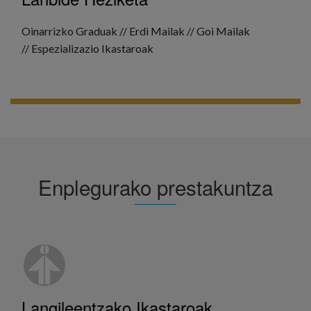
Oinarrizko Graduak // Erdi Mailak // Goi Mailak
// Espezializazio Ikastaroak
GEHIAGO IKUSI
Enplegurako prestakuntza
Langileentzako Ikastaroak