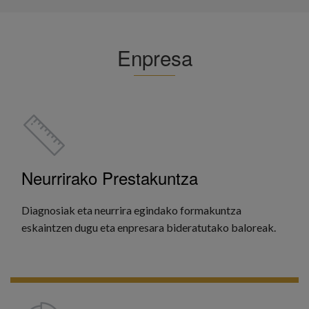
Enpresa
Neurrirako Prestakuntza
Diagnosiak eta neurrira egindako formakuntza
eskaintzen dugu eta enpresara bideratutako baloreak.
GEHIAGO IKUSI