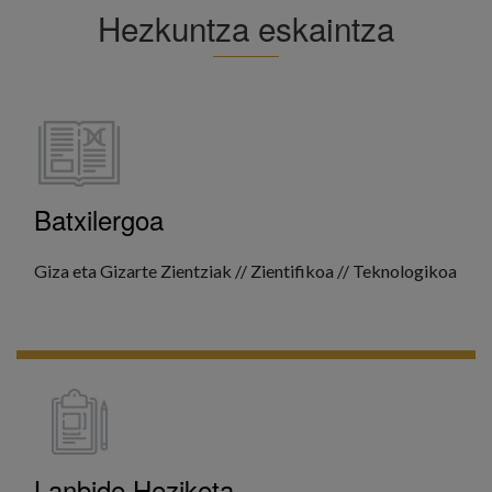
Hezkuntza eskaintza
Batxilergoa
Giza eta Gizarte Zientziak // Zientifikoa // Teknologikoa
GEHIAGO IKUSI
Lanbide Heziketa