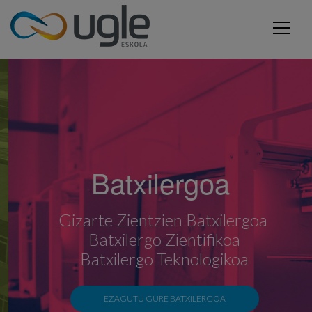
Skip to main content
UGLE - Urola Garaiko Lanbide Eskola
Batxilergoa
Gizarte Zientzien Batxilergoa
Batxilergo Zientifikoa
Batxilergo Teknologikoa
EZAGUTU GURE BATXILERGOA