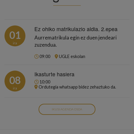
Ez ohiko matrikulazio aldia. 2.epea
01
Aurrematrikula egin ez duen jendeari
ira
zuzendua.
09:00
UGLE eskolan
Ikasturte hasiera
08
10:00
Ordutegia whatsapp bidez zehaztuko da.
ira
IKUSI AGENDA OSOA