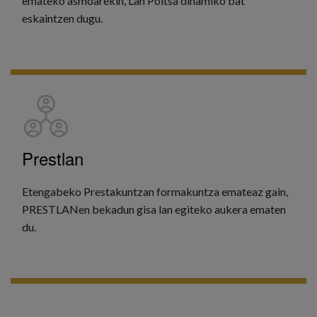
emateko asmoarekin, Lan Poltsa dinamiko bat
eskaintzen dugu.
GEHIAGO IKUSI
Prestlan
Etengabeko Prestakuntzan formakuntza emateaz gain,
PRESTLANen bekadun gisa lan egiteko aukera ematen
du.
GEHIAGO IKUSI