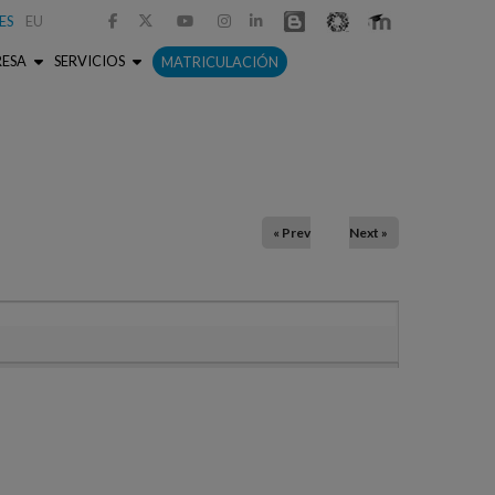
ES
EU



RESA
SERVICIOS
MATRICULACIÓN
« Prev
Next »