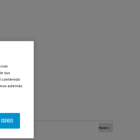
ación
de sus
el contenido
donos además
 COOKIES
Next »