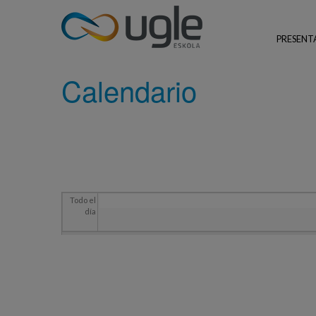
Pasar al contenido principal
Usted está aquí
INICIO
CALENDARIO
PRESENT
UGLE - Urola Garaiko Lanbide Eskola
Calendario
Todo el
día