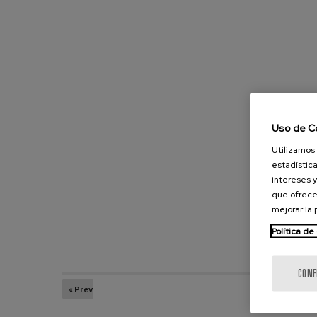
Uso de C
Utilizamos 
estadística
intereses y
que ofrece
mejorar la
Política de
CONF
« Prev