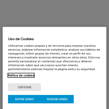
Uso de Cookies
Utilizamos cookies propias y de terceros para mejorar nuestros
servicios, elaborar información estadística, analizar sus hábitos de
navegación, inferir grupos de interés, crear un perfil de sus
intereses y mostrarle anuncios relevantes en otros sitios. Esto nos
permite personalizar el contenido que ofrecemos y obtener
información sobre qué secciones suscitan interés,
permitiéndonos además mejorar la página web y su seguridad.
Política de cookies
CONFIGURAR
Agosto 2026
« Prev
Next »
ACEPTAR COOKIES
RECHAZAR COOKIES