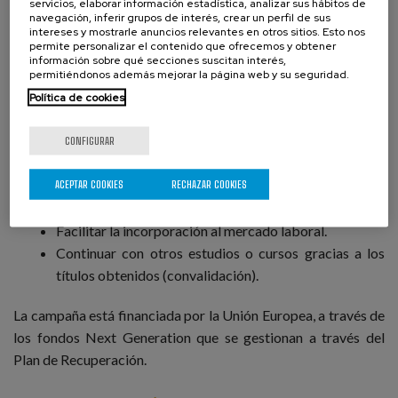
servicios, elaborar información estadística, analizar sus hábitos de
independientemente de dónde y cuándo se hayan adquirido.
navegación, inferir grupos de interés, crear un perfil de sus
intereses y mostrarle anuncios relevantes en otros sitios. Esto nos
permite personalizar el contenido que ofrecemos y obtener
¿Para qué sirve?
información sobre qué secciones suscitan interés,
permitiéndonos además mejorar la página web y su seguridad.
Conseguir una titulación de FP oficial.
Política de cookies
Contar con los requisitos mínimos para optar a
puestos de trabajo en los que hace falta una titulación
CONFIGURAR
oficial.
ACEPTAR COOKIES
RECHAZAR COOKIES
Obtener la categoría profesional o promocionar en la
empresa.
Facilitar la incorporación al mercado laboral.
Continuar con otros estudios o cursos gracias a los
títulos obtenidos (convalidación).
La campaña está financiada por la Unión Europea, a través de
los fondos Next Generation que se gestionan a través del
Plan de Recuperación.