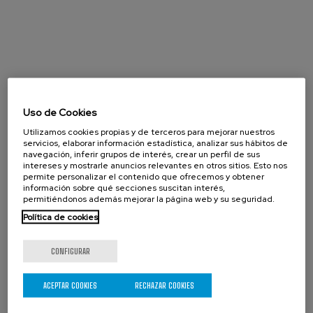
Uso de Cookies
Utilizamos cookies propias y de terceros para mejorar nuestros
servicios, elaborar información estadística, analizar sus hábitos de
navegación, inferir grupos de interés, crear un perfil de sus
intereses y mostrarle anuncios relevantes en otros sitios. Esto nos
permite personalizar el contenido que ofrecemos y obtener
información sobre qué secciones suscitan interés,
permitiéndonos además mejorar la página web y su seguridad.
Política de cookies
CONFIGURAR
Agosto 2026
« Prev
Next »
ACEPTAR COOKIES
RECHAZAR COOKIES