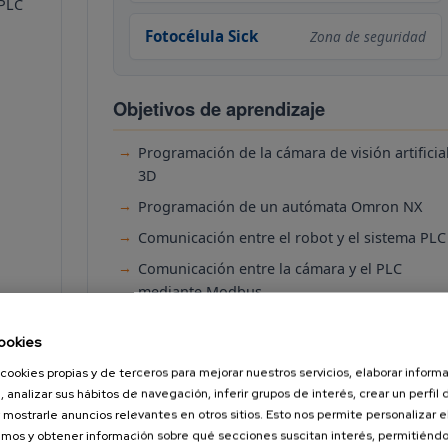
 PLC
Fotocélula Sick
Zona de seguridad
Objetivos de aprendizaje
Programación de la cámara de visión artificia
3D
Programación de un autómata Omron NX
Comunicación entre el robot y el sistema PLC
Comunicación entre la cámara y el PLC
mediante Modbus
ookies
cookies propias y de terceros para mejorar nuestros servicios, elaborar inform
, analizar sus hábitos de navegación, inferir grupos de interés, crear un perfil 
 mostrarle anuncios relevantes en otros sitios. Esto nos permite personalizar 
mos y obtener información sobre qué secciones suscitan interés, permitién