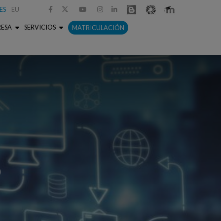
ES
EU



RESA
SERVICIOS
MATRICULACIÓN
o