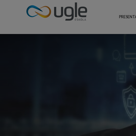
PRESENT
UGLE - Urola Garaiko Lanbide Eskola
Pasar al contenido principal