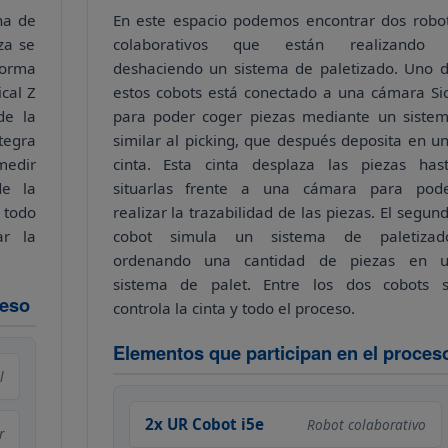
na de
En este espacio podemos encontrar dos robo
za se
colaborativos que están realizando
forma
deshaciendo un sistema de paletizado. Uno 
ical Z
estos cobots está conectado a una cámara Si
de la
para poder coger piezas mediante un siste
tegra
similar al picking, que después deposita en u
medir
cinta. Esta cinta desplaza las piezas has
de la
situarlas frente a una cámara para pod
 todo
realizar la trazabilidad de las piezas. El segun
r la
cobot simula un sistema de paletizad
ordenando una cantidad de piezas en 
sistema de palet. Entre los dos cobots 
ceso
controla la cinta y todo el proceso.
Elementos que participan en el proces
l
2x UR Cobot i5e
Robot colaborativo
r