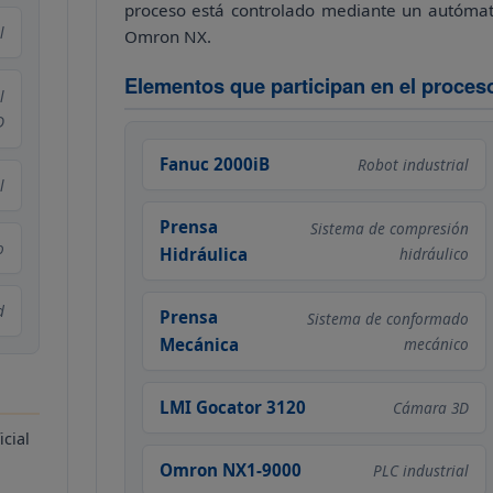
proceso está controlado mediante un autóma
l
Omron NX.
Elementos que participan en el proces
l
D
Fanuc 2000iB
Robot industrial
l
Prensa
Sistema de compresión
o
Hidráulica
hidráulico
d
Prensa
Sistema de conformado
Mecánica
mecánico
LMI Gocator 3120
Cámara 3D
cial
Omron NX1-9000
PLC industrial