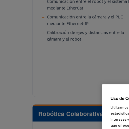
Comunicación entre el robot y el sistema
mediante EtherCat
Comunicación entre la cámara y el PLC
mediante Ethernet-IP
Calibración de ejes y distancias entre la
cámara y el robot
Uso de C
Utilizamos 
Robótica Colaborativa
estadística
intereses y
que ofrece