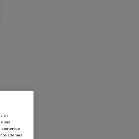
l
ación
de sus
el contenido
donos además