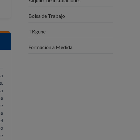
Alquiler de Instalaciones
Bolsa de Trabajo
TKgune
Formación a Medida
ja
s.
 a
za
se
la
el
do
te