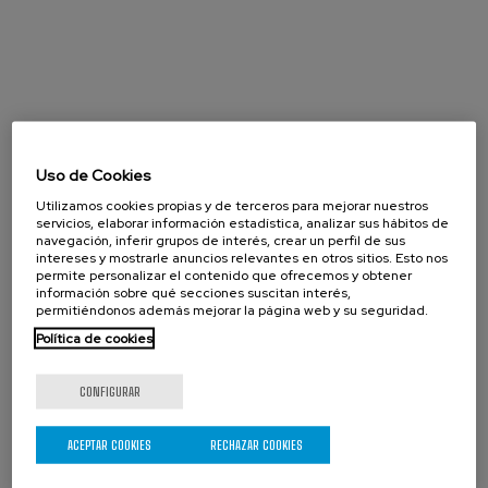
Uso de Cookies
Utilizamos cookies propias y de terceros para mejorar nuestros
servicios, elaborar información estadística, analizar sus hábitos de
navegación, inferir grupos de interés, crear un perfil de sus
intereses y mostrarle anuncios relevantes en otros sitios. Esto nos
permite personalizar el contenido que ofrecemos y obtener
información sobre qué secciones suscitan interés,
permitiéndonos además mejorar la página web y su seguridad.
Política de cookies
CONFIGURAR
Agosto 2026
« Prev
Next »
ACEPTAR COOKIES
RECHAZAR COOKIES