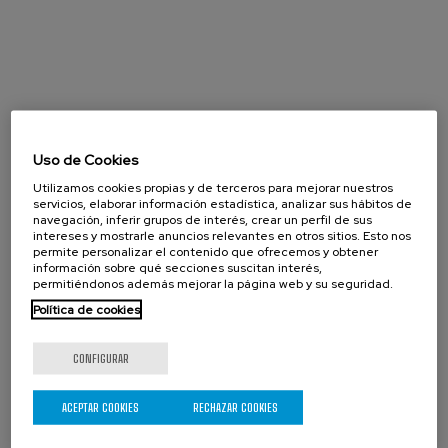
Uso de Cookies
Utilizamos cookies propias y de terceros para mejorar nuestros
servicios, elaborar información estadística, analizar sus hábitos de
navegación, inferir grupos de interés, crear un perfil de sus
intereses y mostrarle anuncios relevantes en otros sitios. Esto nos
permite personalizar el contenido que ofrecemos y obtener
información sobre qué secciones suscitan interés,
permitiéndonos además mejorar la página web y su seguridad.
Política de cookies
CONFIGURAR
Agosto 2026
« Prev
Next »
ACEPTAR COOKIES
RECHAZAR COOKIES