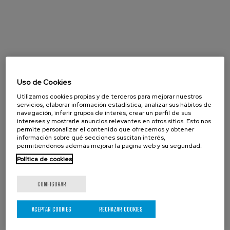
Uso de Cookies
Utilizamos cookies propias y de terceros para mejorar nuestros
servicios, elaborar información estadística, analizar sus hábitos de
navegación, inferir grupos de interés, crear un perfil de sus
intereses y mostrarle anuncios relevantes en otros sitios. Esto nos
permite personalizar el contenido que ofrecemos y obtener
información sobre qué secciones suscitan interés,
permitiéndonos además mejorar la página web y su seguridad.
Política de cookies
CONFIGURAR
Agosto 2026
« Prev
Next »
ACEPTAR COOKIES
RECHAZAR COOKIES