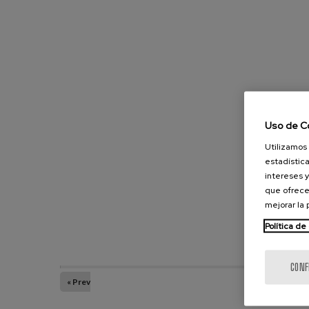
Uso de C
Utilizamos 
estadística
intereses y
que ofrece
mejorar la
Política de
CONF
« Prev