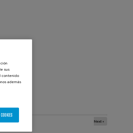
ación
de sus
el contenido
donos además
 COOKIES
Next »