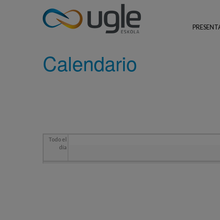
Pasar al contenido principal
Usted está aquí
INICIO
CALENDARIO
PRESENT
UGLE - Urola Garaiko Lanbide Eskola
Calendario
Todo el
día