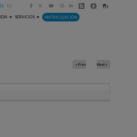
ES
EU



RESA
SERVICIOS
MATRICULACIÓN
« Prev
Next »