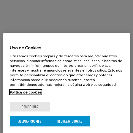
Uso de Cookies
Utilizamos cookies propias y de terceros para mejorar nuestros
servicios, elaborar información estadística, analizar sus hábitos de
navegación, inferir grupos de interés, crear un perfil de sus
intereses y mostrarle anuncios relevantes en otros sitios. Esto nos
permite personalizar el contenido que ofrecemos y obtener
información sobre qué secciones suscitan interés,
permitiéndonos además mejorar la página web y su seguridad.
Política de cookies
CONFIGURAR
Agosto 2026
« Prev
Next »
ACEPTAR COOKIES
RECHAZAR COOKIES