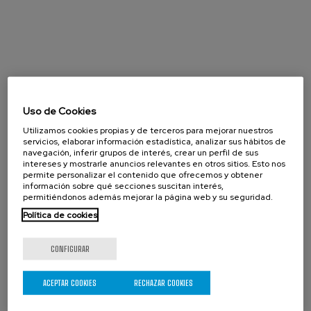
Uso de Cookies
Utilizamos cookies propias y de terceros para mejorar nuestros
servicios, elaborar información estadística, analizar sus hábitos de
navegación, inferir grupos de interés, crear un perfil de sus
intereses y mostrarle anuncios relevantes en otros sitios. Esto nos
permite personalizar el contenido que ofrecemos y obtener
información sobre qué secciones suscitan interés,
permitiéndonos además mejorar la página web y su seguridad.
Política de cookies
CONFIGURAR
Agosto 2026
« Prev
Next »
ACEPTAR COOKIES
RECHAZAR COOKIES