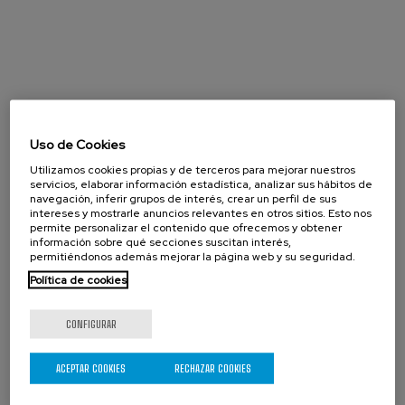
Uso de Cookies
Utilizamos cookies propias y de terceros para mejorar nuestros
servicios, elaborar información estadística, analizar sus hábitos de
navegación, inferir grupos de interés, crear un perfil de sus
intereses y mostrarle anuncios relevantes en otros sitios. Esto nos
permite personalizar el contenido que ofrecemos y obtener
información sobre qué secciones suscitan interés,
permitiéndonos además mejorar la página web y su seguridad.
Política de cookies
CONFIGURAR
Agosto 2026
« Prev
Next »
ACEPTAR COOKIES
RECHAZAR COOKIES