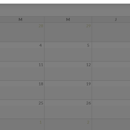
M
M
J
28
29
4
5
11
12
18
19
25
26
1
2