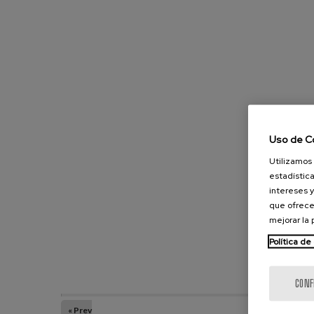
Uso de C
Utilizamos 
estadística
intereses y
que ofrece
mejorar la
Política de
CONF
« Prev