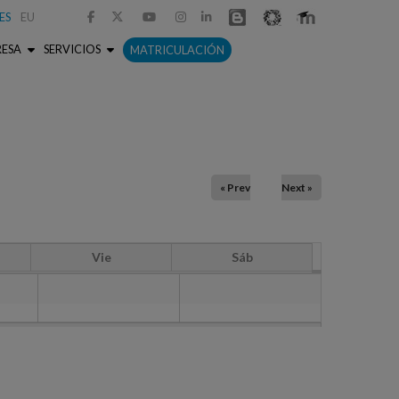
ES
EU



RESA
SERVICIOS
MATRICULACIÓN
« Prev
Next »
Vie
Sáb