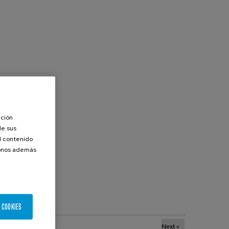
ación
de sus
el contenido
donos además
 COOKIES
Next »