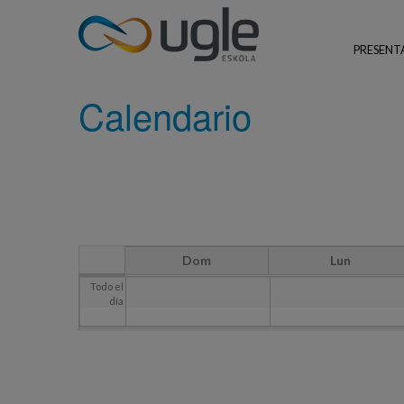
Pasar al contenido principal
Usted está aquí
INICIO
CALENDARIO
PRESENT
UGLE - Urola Garaiko Lanbide Eskola
Calendario
Dom
Lun
Todo el
día