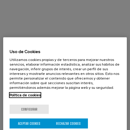
Uso de Cookies
Utilizamos cookies propias y de terceros para mejorar nuestros
servicios, elaborar información estadística, analizar sus hábitos de
navegación, inferir grupos de interés, crear un perfil de sus
intereses y mostrarle anuncios relevantes en otros sitios. Esto nos
permite personalizar el contenido que ofrecemos y obtener
información sobre qué secciones suscitan interés,
permitiéndonos además mejorar la página web y su seguridad.
Política de cookies
CONFIGURAR
Agosto 2026
ACEPTAR COOKIES
RECHAZAR COOKIES
« Prev
Next »