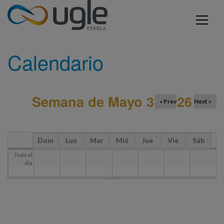
Pasar al contenido principal
Usted está aquí
INICIO
CALENDARIO
UGLE - Urola Garaiko Lanbide Eskola
Calendario
Semana de Mayo 3, 2026
« Prev
Next »
Dom
Lun
Mar
Mié
Jue
Vie
Sáb
Todo el
día