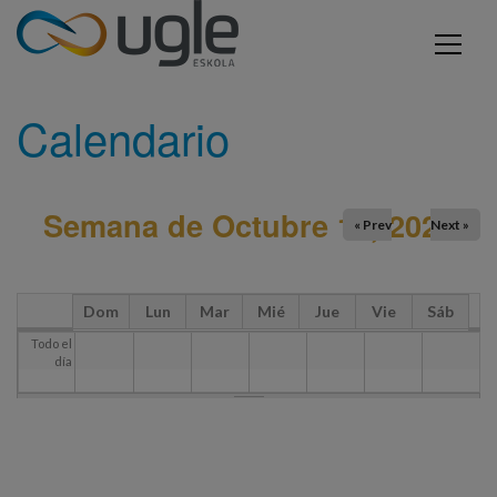
Pasar al contenido principal
Usted está aquí
INICIO
CALENDARIO
UGLE - Urola Garaiko Lanbide Eskola
Calendario
Semana de Octubre 12, 2025
« Prev
Next »
Dom
Lun
Mar
Mié
Jue
Vie
Sáb
Todo el
día