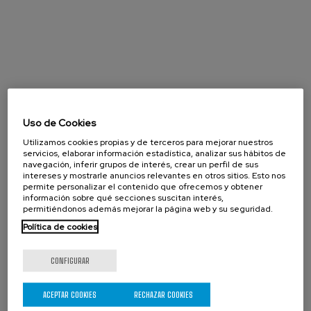
Uso de Cookies
Utilizamos cookies propias y de terceros para mejorar nuestros
servicios, elaborar información estadística, analizar sus hábitos de
navegación, inferir grupos de interés, crear un perfil de sus
intereses y mostrarle anuncios relevantes en otros sitios. Esto nos
permite personalizar el contenido que ofrecemos y obtener
información sobre qué secciones suscitan interés,
permitiéndonos además mejorar la página web y su seguridad.
Política de cookies
CONFIGURAR
Agosto 2026
ACEPTAR COOKIES
RECHAZAR COOKIES
« Prev
Next »