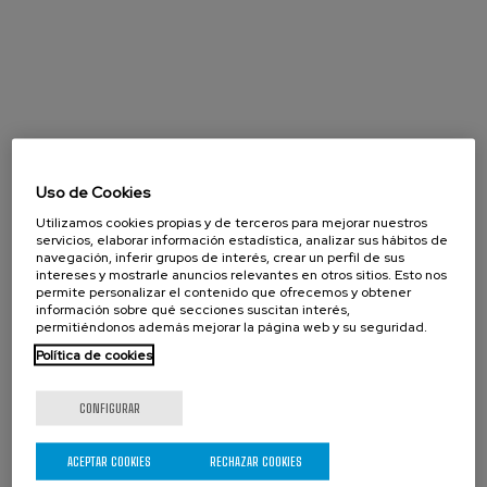
Uso de Cookies
Utilizamos cookies propias y de terceros para mejorar nuestros
servicios, elaborar información estadística, analizar sus hábitos de
navegación, inferir grupos de interés, crear un perfil de sus
intereses y mostrarle anuncios relevantes en otros sitios. Esto nos
permite personalizar el contenido que ofrecemos y obtener
información sobre qué secciones suscitan interés,
permitiéndonos además mejorar la página web y su seguridad.
Política de cookies
CONFIGURAR
Agosto 2026
ACEPTAR COOKIES
RECHAZAR COOKIES
« Prev
Next »