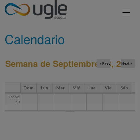
Pasar al contenido principal
Usted está aquí
INICIO
CALENDARIO
UGLE - Urola Garaiko Lanbide Eskola
Calendario
Semana de Septiembre 28, 2025
« Prev
Next »
Dom
Lun
Mar
Mié
Jue
Vie
Sáb
Todo el
día