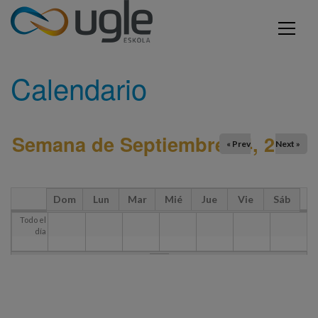
Pasar al contenido principal
Usted está aquí
INICIO
CALENDARIO
UGLE - Urola Garaiko Lanbide Eskola
Calendario
Semana de Septiembre 14, 2025
« Prev
Next »
Dom
Lun
Mar
Mié
Jue
Vie
Sáb
Todo el
día